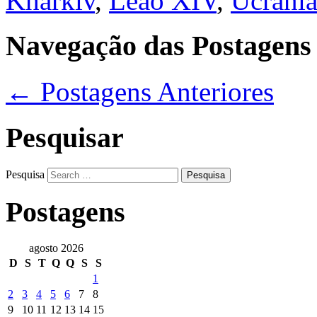
Kharkiv
,
Leão XIV
,
Ucrâni
Navegação das Postagens
←
Postagens Anteriores
Pesquisar
Pesquisa
Postagens
agosto 2026
D
S
T
Q
Q
S
S
1
2
3
4
5
6
7
8
9
10
11
12
13
14
15