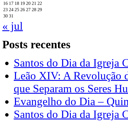
16
17
18
19
20
21
22
23
24
25
26
27
28
29
30
31
« jul
Posts recentes
Santos do Dia da Igreja 
Leão XIV: A Revolução 
que Separam os Seres H
Evangelho do Dia – Quin
Santos do Dia da Igreja 