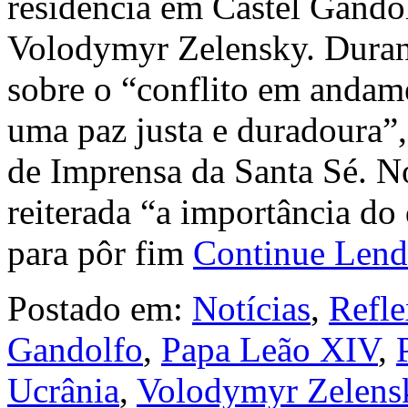
residência em Castel Gandol
Volodymyr Zelensky. Durant
sobre o “conflito em andame
uma paz justa e duradoura”
de Imprensa da Santa Sé. N
reiterada “a importância d
para pôr fim
Continue Len
Postado em:
Notícias
,
Refle
Gandolfo
,
Papa Leão XIV
,
Ucrânia
,
Volodymyr Zelens