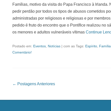
Famílias, motivo da visita do Papa Francisco à Irlanda. 
pedir perdão por todos os tipos de abusos cometidos por
administradas por religiosos e religiosas e por membro
pedido é fruto do encontro que o Pontífice realizou no s
os menores e adultos vulneráveis vítimas
Continue Len
Postado em:
Eventos
,
Notícias
|
com as Tags:
Espírito
,
Família
Comentário!
Navegação das Postagens
←
Postagens Anteriores