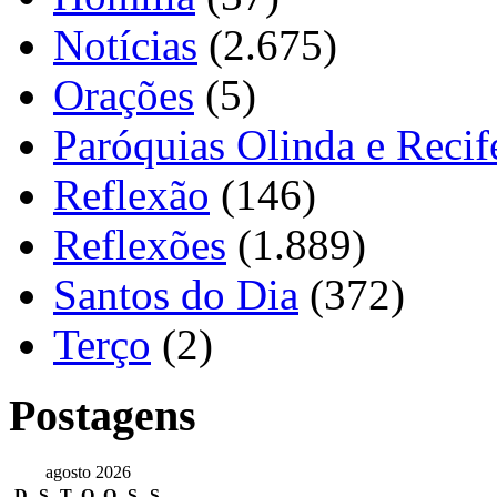
Notícias
(2.675)
Orações
(5)
Paróquias Olinda e Recif
Reflexão
(146)
Reflexões
(1.889)
Santos do Dia
(372)
Terço
(2)
Postagens
agosto 2026
D
S
T
Q
Q
S
S