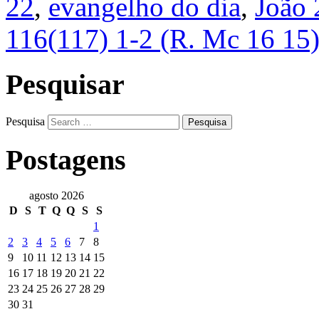
22
,
evangelho do dia
,
João 
116(117) 1-2 (R. Mc 16 15
Pesquisar
Pesquisa
Postagens
agosto 2026
D
S
T
Q
Q
S
S
1
2
3
4
5
6
7
8
9
10
11
12
13
14
15
16
17
18
19
20
21
22
23
24
25
26
27
28
29
30
31