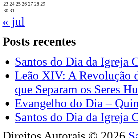
23
24
25
26
27
28
29
30
31
« jul
Posts recentes
Santos do Dia da Igreja 
Leão XIV: A Revolução 
que Separam os Seres H
Evangelho do Dia – Quin
Santos do Dia da Igreja 
Direitos Autorais © 2026
S