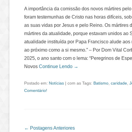
A importância da comissão dos novos mártires pelo
foram testemunhas de Cristo nas horas difíceis, so
as suas vidas por Jesus e pelo Reino. Os mártires
mártires da atualidade, porque estavam unidos ao S
atualidade instituída por Papa Francisco alude aos
ao próximo como a si mesmo.” – Por Dom Vital Corb
2025, o ano santo com o lema: “Peregrinos de Espe
Novos
Continue Lendo →
Postado em:
Notícias
|
com as Tags:
Batismo
,
caridade
,
J
Comentário!
Navegação das Postagens
←
Postagens Anteriores