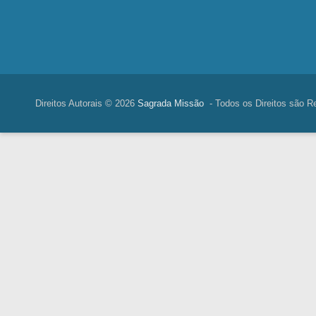
Direitos Autorais © 2026
Sagrada Missão
- Todos os Direitos são R