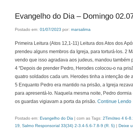
Evangelho do Dia – Domingo 02.0
Postado em:
01/07/2023
por:
marsalima
Primeira Leitura (Atos 12,1-11) Leitura dos Atos dos Apó
prendeu alguns membros da Igreja, para torturá-los. 2 
vendo que isso agradava aos judeus, mandou também p
4 “Depois de prender Pedro, Herodes colocou-o na pris
quatro soldados cada um. Herodes tinha a intenção de a
5 Enquanto Pedro era mantido na prisão, a Igreja rezav
para apresentá-lo. Naquela mesma noite, Pedro dormia e
os guardas vigiavam a porta da prisão.
Continue Lendo
Postado em:
Evangelho do Dia
|
com as Tags:
2Timóteo 4 6-8
19
,
Salmo Responsorial 33(34) 2-3.4-5.6-7.8-9 (R. 5)
|
Deixe 