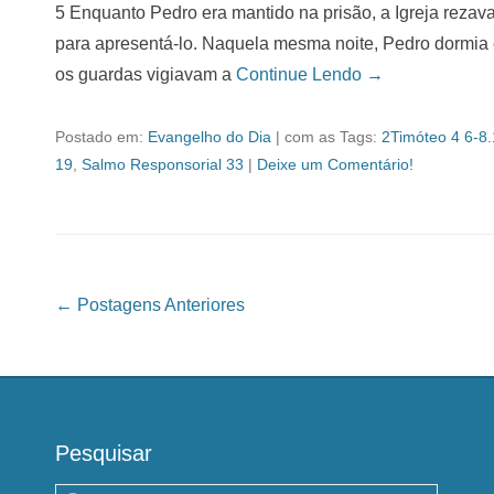
5 Enquanto Pedro era mantido na prisão, a Igreja rezav
para apresentá-lo. Naquela mesma noite, Pedro dormia e
os guardas vigiavam a
Continue Lendo →
Postado em:
Evangelho do Dia
|
com as Tags:
2Timóteo 4 6-8
19
,
Salmo Responsorial 33
|
Deixe um Comentário!
Navegação das Postagens
←
Postagens Anteriores
Pesquisar