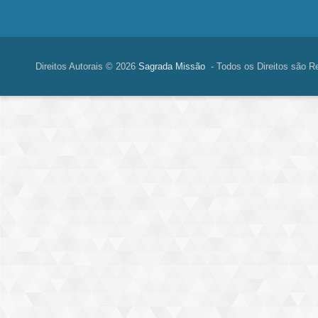
Direitos Autorais © 2026
Sagrada Missão
- Todos os Direitos são R