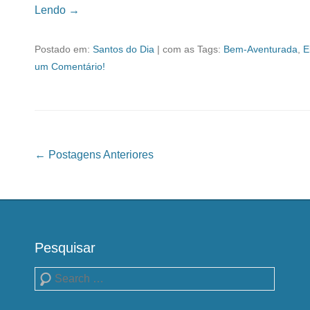
Lendo →
Postado em:
Santos do Dia
|
com as Tags:
Bem-Aventurada
,
E
um Comentário!
Navegação das Postagens
←
Postagens Anteriores
Pesquisar
Pesquisa