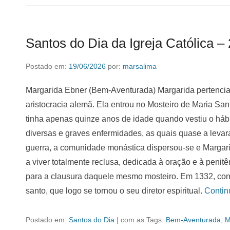
Santos do Dia da Igreja Católica –
Postado em:
19/06/2026
por:
marsalima
Margarida Ebner (Bem-Aventurada) Margarida pertencia à
aristocracia alemã. Ela entrou no Mosteiro de Maria Sa
tinha apenas quinze anos de idade quando vestiu o hábi
diversas e graves enfermidades, as quais quase a levara
guerra, a comunidade monástica dispersou-se e Margarid
a viver totalmente reclusa, dedicada à oração e à penit
para a clausura daquele mesmo mosteiro. Em 1332, co
santo, que logo se tornou o seu diretor espiritual.
Conti
Postado em:
Santos do Dia
|
com as Tags:
Bem-Aventurada
,
M