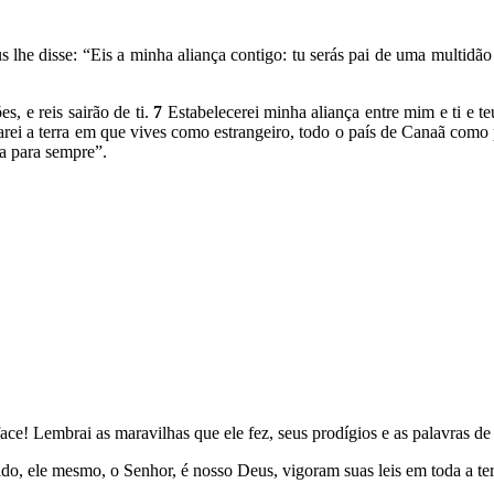
 lhe disse: “Eis a minha aliança contigo: tu serás pai de uma multidã
s, e reis sairão de ti.
7
Estabelecerei minha aliança entre mim e ti e te
darei a terra em que vives como estrangeiro, todo o país de Canaã como
a para sempre”.
e! Lembrai as maravilhas que ele fez, seus prodígios e as palavras de 
do, ele mesmo, o Senhor, é nosso Deus, vigoram suas leis em toda a ter