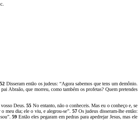
c.
52
Disseram então os judeus: “Agora sabemos que tens um demônio.
 pai Abraão, que morreu, como também os profetas? Quem pretendes
o vosso Deus.
55
No entanto, não o conheceis. Mas eu o conheço e, se
 o meu dia; ele o viu, e alegrou-se”.
57
Os judeus disseram-lhe então:
 sou”.
59
Então eles pegaram em pedras para apedrejar Jesus, mas ele