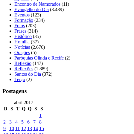
Encontro de Namorados
(11)
Evangelho do Dia
(3.489)
Eventos
(123)
Formação
(234)
Fotos
(203)
Frases
(314)
Histórico
(35)
Homilia
(37)
Notícias
(2.676)
Orações
(5)
Paróquias Olinda e Recife
(2)
Reflexão
(147)
Reflexões
(1.889)
Santos do Dia
(372)
Terço
(2)
Postagens
abril 2017
D
S
T
Q
Q
S
S
1
2
3
4
5
6
7
8
9
10
11
12
13
14
15