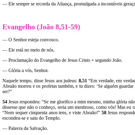
— Ele sempre se recorda da Aliança, promulgada a incontáveis geraçõ
Evangelho (João 8,51-59)
— O Senhor esteja convosco.
— Ele está no meio de nós.
— Proclamação do Evangelho de Jesus Cristo + segundo João.
— Glória a vós, Senhor.
Naquele tempo, disse Jesus aos judeus:
8,51
“Em verdade, em verdade
Abraão morreu e os profetas também, e tu dizes: ‘Se alguém guardar 
ser?”
54
Jesus respondeu: “Se me glorifico a mim mesmo, minha glória não
dissesse que não o conheço, seria um mentiroso, como vós! Mas eu o
“Nem sequer cinquenta anos tens, e viste Abraão!”
58
Jesus respond
escondeu-se e saiu do Templo.
— Palavra da Salvação.