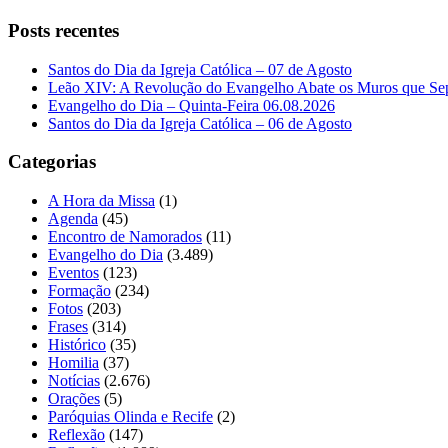
Posts recentes
Santos do Dia da Igreja Católica – 07 de Agosto
Leão XIV: A Revolução do Evangelho Abate os Muros que Se
Evangelho do Dia – Quinta-Feira 06.08.2026
Santos do Dia da Igreja Católica – 06 de Agosto
Categorias
A Hora da Missa
(1)
Agenda
(45)
Encontro de Namorados
(11)
Evangelho do Dia
(3.489)
Eventos
(123)
Formação
(234)
Fotos
(203)
Frases
(314)
Histórico
(35)
Homilia
(37)
Notícias
(2.676)
Orações
(5)
Paróquias Olinda e Recife
(2)
Reflexão
(147)