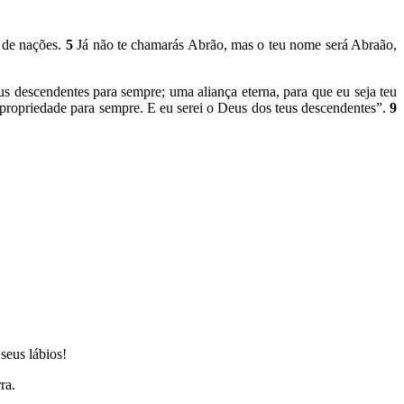
o de nações.
5
Já não te chamarás Abrão, mas o teu nome será Abraão,
us descendentes para sempre; uma aliança eterna, para que eu seja teu
 propriedade para sempre. E eu serei o Deus dos teus descendentes”.
9
seus lábios!
ra.