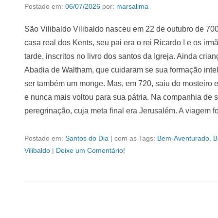
Postado em:
06/07/2026
por:
marsalima
São Vilibaldo Vilibaldo nasceu em 22 de outubro de 700,
casa real dos Kents, seu pai era o rei Ricardo I e os i
tarde, inscritos no livro dos santos da Igreja. Ainda cri
Abadia de Waltham, que cuidaram se sua formação intelect
ser também um monge. Mas, em 720, saiu do mosteiro e da
e nunca mais voltou para sua pátria. Na companhia de s
peregrinação, cuja meta final era Jerusalém. A viagem f
Postado em:
Santos do Dia
|
com as Tags:
Bem-Aventurado
,
B
Vilibaldo
|
Deixe um Comentário!