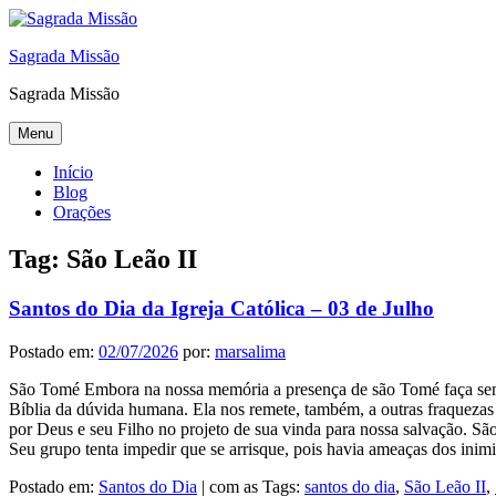
Sagrada Missão
Sagrada Missão
Menu
Início
Blog
Orações
Tag:
São Leão II
Santos do Dia da Igreja Católica – 03 de Julho
Postado em:
02/07/2026
por:
marsalima
São Tomé Embora na nossa memória a presença de são Tomé faça sempr
Bíblia da dúvida humana. Ela nos remete, também, a outras fraquezas 
por Deus e seu Filho no projeto de sua vinda para nossa salvação. Sã
Seu grupo tenta impedir que se arrisque, pois havia ameaças dos ini
Postado em:
Santos do Dia
|
com as Tags:
santos do dia
,
São Leão II
,