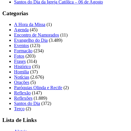
Santos do Dia da Igreja Católica – 06 de Agosto
Categorias
A Hora da Missa
(1)
Agenda
(45)
Encontro de Namorados
(11)
Evangelho do Dia
(3.489)
Eventos
(123)
Formação
(234)
Fotos
(203)
Frases
(314)
Histórico
(35)
Homilia
(37)
Notícias
(2.676)
Orações
(5)
Paróquias Olinda e Recife
(2)
Reflexão
(147)
Reflexões
(1.889)
Santos do Dia
(372)
Terço
(2)
Lista de Links