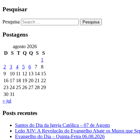
Pesquisar
Pesquisa
Postagens
agosto 2026
D
S
T
Q
Q
S
S
1
2
3
4
5
6
7
8
9
10
11
12
13
14
15
16
17
18
19
20
21
22
23
24
25
26
27
28
29
30
31
« jul
Posts recentes
Santos do Dia da Igreja Católica – 07 de Agosto
Leão XIV: A Revolução do Evangelho Abate os Muros que Se
Evangelho do Dia – Quinta-Feira 06.08.2026