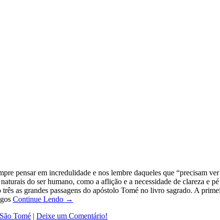
e pensar em incredulidade e nos lembre daqueles que “precisam ver par
naturais do ser humano, como a aflição e a necessidade de clareza e pé
o três as grandes passagens do apóstolo Tomé no livro sagrado. A prime
migos
Continue Lendo →
São Tomé
|
Deixe um Comentário!