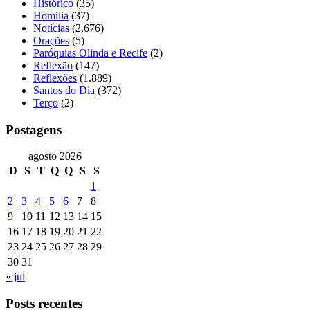
Histórico
(35)
Homilia
(37)
Notícias
(2.676)
Orações
(5)
Paróquias Olinda e Recife
(2)
Reflexão
(147)
Reflexões
(1.889)
Santos do Dia
(372)
Terço
(2)
Postagens
agosto 2026
D
S
T
Q
Q
S
S
1
2
3
4
5
6
7
8
9
10
11
12
13
14
15
16
17
18
19
20
21
22
23
24
25
26
27
28
29
30
31
« jul
Posts recentes