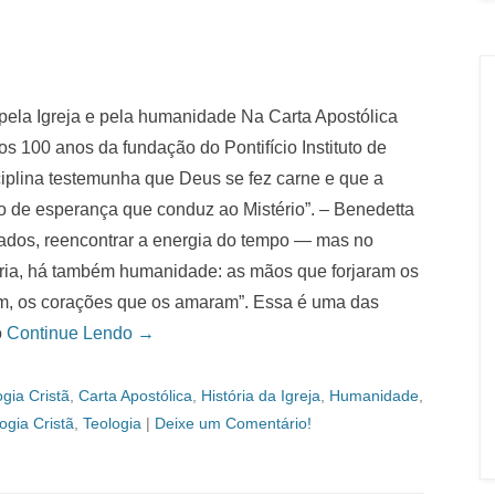
 pela Igreja e pela humanidade Na Carta Apostólica
s 100 anos da fundação do Pontifício Instituto de
ciplina testemunha que Deus se fez carne e que a
io de esperança que conduz ao Mistério”. – Benedetta
hados, reencontrar a energia do tempo — mas no
éria, há também humanidade: as mãos que forjaram os
m, os corações que os amaram”. Essa é uma das
o
Continue Lendo →
gia Cristã
,
Carta Apostólica
,
História da Igreja
,
Humanidade
,
logia Cristã
,
Teologia
|
Deixe um Comentário!