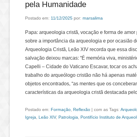
pela Humanidade
Postado em:
11/12/2025
por:
marsalima
Papa: arqueologia cristã, vocação e forma de amor
sobre a importância da arqueologia e por ocasião do
Arqueologia Cristã, Leão XIV recorda que essa dis
salvação deixou marcas: “É memória viva, ministér
Capelli – Cidade do Vaticano Escavar, tocar os ac
trabalho do arqueólogo cristão não há apenas mat
objetos encontrados, “as mentes que os concebera
características da arqueologia cristã destacada pel
Postado em:
Formação
,
Reflexão
|
com as Tags:
Arqueolo
Igreja
,
Leão XIV
,
Patrologia
,
Pontifício Instituto de Arqueo