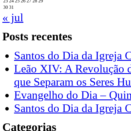
23
24
25
26
27
28
29
30
31
« jul
Posts recentes
Santos do Dia da Igreja 
Leão XIV: A Revolução 
que Separam os Seres H
Evangelho do Dia – Quin
Santos do Dia da Igreja 
Categorias