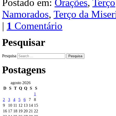
Postado em:
Orações
,
Terço
Namorados
,
Terço da Miser
|
1
Comentário
Pesquisar
Pesquisa
Postagens
agosto 2026
D
S
T
Q
Q
S
S
1
2
3
4
5
6
7
8
9
10
11
12
13
14
15
16
17
18
19
20
21
22