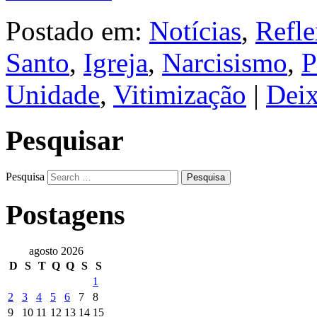
Postado em:
Notícias
,
Refle
Santo
,
Igreja
,
Narcisismo
,
P
Unidade
,
Vitimização
|
Dei
Pesquisar
Pesquisa
Postagens
agosto 2026
D
S
T
Q
Q
S
S
1
2
3
4
5
6
7
8
9
10
11
12
13
14
15