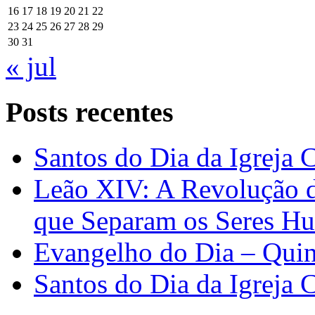
16
17
18
19
20
21
22
23
24
25
26
27
28
29
30
31
« jul
Posts recentes
Santos do Dia da Igreja 
Leão XIV: A Revolução 
que Separam os Seres H
Evangelho do Dia – Quin
Santos do Dia da Igreja 