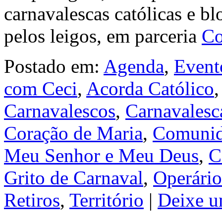
carnavalescas católicas e b
pelos leigos, em parceria
Co
Postado em:
Agenda
,
Event
com Ceci
,
Acorda Católico
Carnavalescos
,
Carnavalesc
Coração de Maria
,
Comunid
Meu Senhor e Meu Deus
,
C
Grito de Carnaval
,
Operário
Retiros
,
Território
|
Deixe u