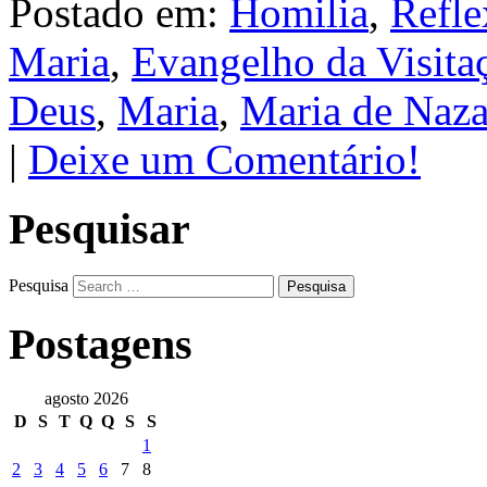
Postado em:
Homilia
,
Refle
Maria
,
Evangelho da Visita
Deus
,
Maria
,
Maria de Naza
|
Deixe um Comentário!
Pesquisar
Pesquisa
Postagens
agosto 2026
D
S
T
Q
Q
S
S
1
2
3
4
5
6
7
8