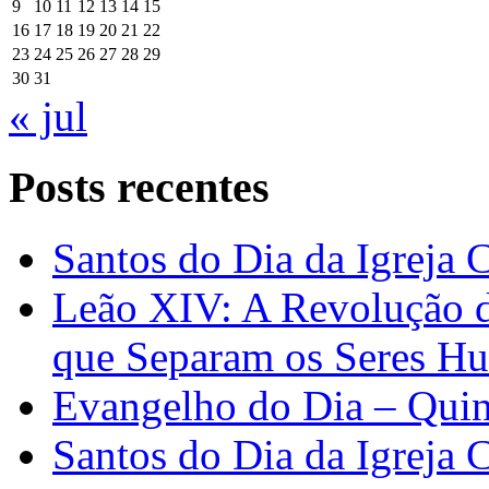
9
10
11
12
13
14
15
16
17
18
19
20
21
22
23
24
25
26
27
28
29
30
31
« jul
Posts recentes
Santos do Dia da Igreja 
Leão XIV: A Revolução 
que Separam os Seres H
Evangelho do Dia – Quin
Santos do Dia da Igreja 