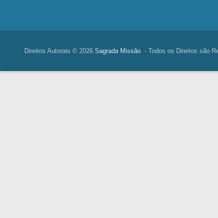
Direitos Autorais © 2026
Sagrada Missão
- Todos os Direitos são R