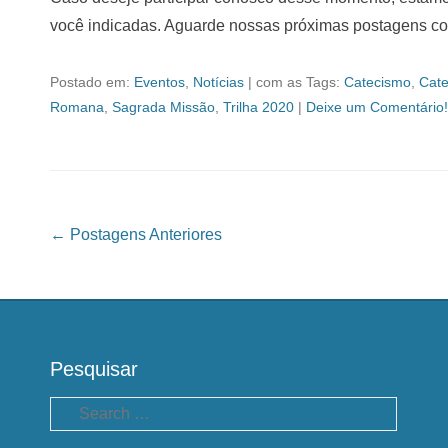
você indicadas. Aguarde nossas próximas postagens co
Postado em:
Eventos
,
Notícias
|
com as Tags:
Catecismo
,
Cat
Romana
,
Sagrada Missão
,
Trilha 2020
|
Deixe um Comentário!
Navegação das Postagens
←
Postagens Anteriores
Pesquisar
Pesquisa