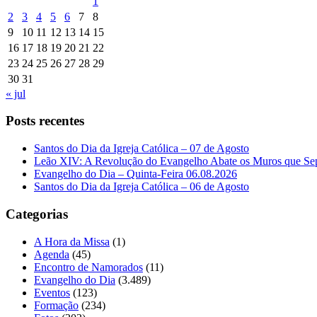
1
2
3
4
5
6
7
8
9
10
11
12
13
14
15
16
17
18
19
20
21
22
23
24
25
26
27
28
29
30
31
« jul
Posts recentes
Santos do Dia da Igreja Católica – 07 de Agosto
Leão XIV: A Revolução do Evangelho Abate os Muros que Se
Evangelho do Dia – Quinta-Feira 06.08.2026
Santos do Dia da Igreja Católica – 06 de Agosto
Categorias
A Hora da Missa
(1)
Agenda
(45)
Encontro de Namorados
(11)
Evangelho do Dia
(3.489)
Eventos
(123)
Formação
(234)